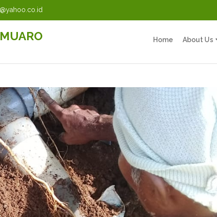
@yahoo.co.id
 MUARO
Home
About Us