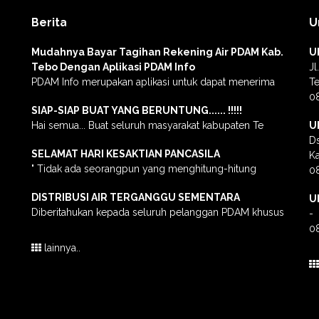
Berita
U
h
Mudahnya Bayar Tagihan Rekening Air PDAM Kab.
U
Tebo Dengan Aplikasi PDAM Info
Jl
PDAM Info merupakan aplikasi untuk dapat menerima
T
0
SIAP-SIAP BUAT YANG BERUNTUNG...... !!!!!
Hai semua... Buat seluruh masyarakat kabupaten Te
U
Ds
SELAMAT HARI KESAKTIAN PANCASILA
K
" Tidak ada seorangpun yang menghitung-hitung
0
DISTRIBUSI AIR TERGANGGU SEMENTARA
U
Diberitahukan kepada seluruh pelanggan PDAM khusus
-
0
lainnya..