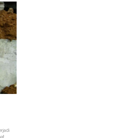
rjadi
pat