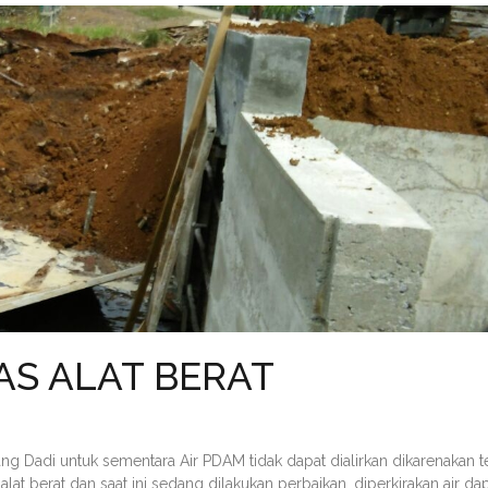
LAS ALAT BERAT
ng Dadi untuk sementara Air PDAM tidak dapat dialirkan dikarenakan te
 alat berat dan saat ini sedang dilakukan perbaikan, diperkirakan air da