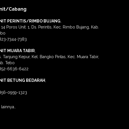
nit/Cabang
NIT PERINTIS/RIMBO BUJANG
,
. 14 Poros Unit. 1, Ds. Perintis, Kec. Rimbo Bujang, Kab.
ebo
823-7344-7383
NIT MUARA TABIR
,
. Tanjung Kepur, Kel. Bangko Pintas, Kec. Muara Tabir,
ab. Tebo
852-6636-6422
NIT BETUNG BEDARAH
,
856-0959-1323
lainnya..