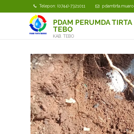
Telepon: (0744)-7321011
pdamtirta.muaro
PDAM PERUMDA TIRTA
TEBO
KAB. TEBO