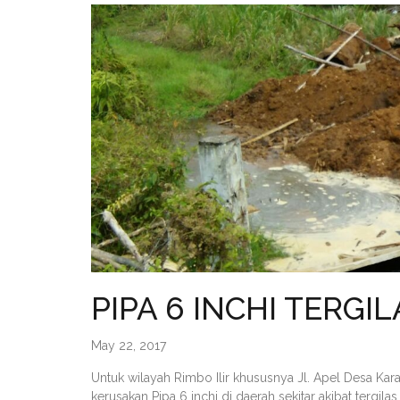
PIPA 6 INCHI TERGI
May 22, 2017
Untuk wilayah Rimbo Ilir khususnya Jl. Apel Desa Kara
kerusakan Pipa 6 inchi di daerah sekitar akibat tergilas